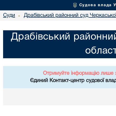
Судова влада 
Суди
Драбівський районний суд Черкаської
•
Драбівський районний
област
Отримуйте інформацію лише 
Єдиний Контакт-центр судової влад