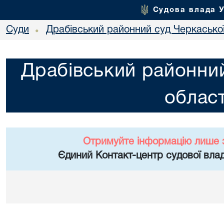
Судова влада 
Суди
Драбівський районний суд Черкаської
•
Драбівський районний
област
Отримуйте інформацію лише 
Єдиний Контакт-центр судової влад