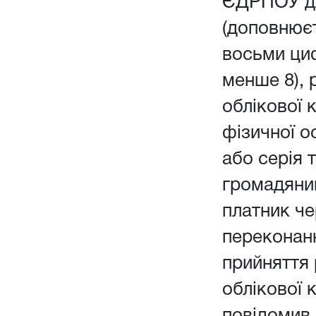
ЄДРПОУ дл
(доповнюєт
восьми ци
менше 8), 
облікової 
фізичної о
або серія 
громадянин
платник чер
переконанн
прийняття
облікової 