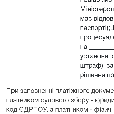
повідомив 
Міністерств
має відпов
паспорті);
процесуал
на _______
установи, о
штраф), з
рішення п
При заповненні платіжного докуме
платником судового збору - юрид
код ЄДРПОУ, а платником - фізич