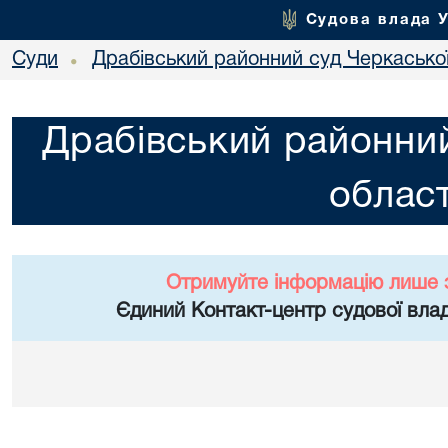
Судова влада 
Суди
Драбівський районний суд Черкаської
•
Драбівський районний
област
Отримуйте інформацію лише 
Єдиний Контакт-центр судової влад