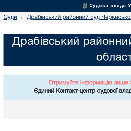
Судова влада 
Суди
Драбівський районний суд Черкаської
•
Драбівський районний
област
Отримуйте інформацію лише 
Єдиний Контакт-центр судової влад