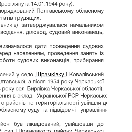
озглянута 14.01.1944 року).
дпорядкований Полтавському обласному
утатів трудящих.
цівників) затверджувалася начальником
асідання, діловод, судовий виконавець,
 визначалося дати проведення судових
перед населенням, проведення занять із
роботи судових виконавців, прибирання
есений у село
Шрамківку
і
Ковалівський
лтавської, а після 1954 року
Черкаської
 року селі Бирлівка Черкаської області).
ення в складі Української РСР Черкаської
о районів по територіальності увійшли до
обласному суду та підвідомчі управлінню
он був ліквідований,
увійшовши до
ий суд Шрамківкого району Черкаської