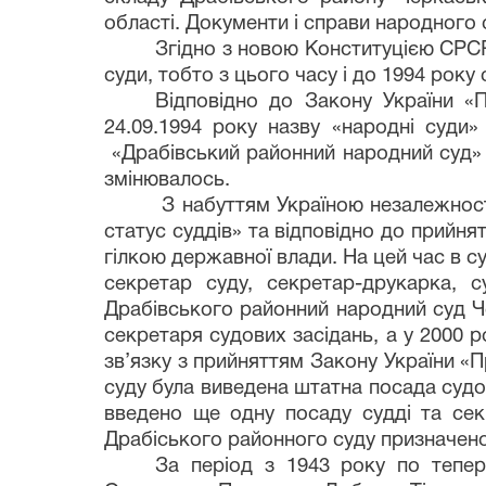
області. Документи і справи народного 
Згідно з новою Конституцією СРСР
суди, тобто з цього часу і до 1994 рок
Відповідно до Закону України «
24.09.1994 року назву «народні суди»
«Драбівський районний народний суд» 
змінювалось.
З набуттям Україною незалежності
статус суддів» та відповідно до прийня
гілкою державної влади. На цей час в с
секретар суду, секретар-друкарка, 
Драбівського районний народний суд Че
секретаря судових засідань, а у 2000 р
зв’язку з прийняттям Закону України 
суду була виведена штатна посада судо
введено ще одну посаду судді та сек
Драбіського районного суду призначен
За період з 1943 року по тепер