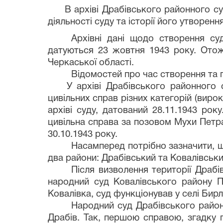
В архіві Драбівського районного су
діяльності суду та історії його утворен
Архівні дані щодо створення су
датуються 23 жовтня 1943 року. Отож
Черкаської області.
Відомостей про час створення та 
У архіві
Драбівського районного 
цивільних справ різних категорій (вирок
архіві суду, датований 28.11.1943 ро
цивільна справа за позовом Мухи Петр
30.10.1943 року.
Насамперед потрібно зазначити, щ
два райони: Драбівський та Ковалівський
Після визволення території Драбі
народний суд Ковалівського району П
Ковалівка, суд функціонував у селі Бир
Народний суд Драбівського району
Драбів. Так, першою справою, згадку п