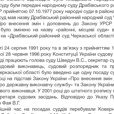
суду були передані народному суду Драбівського р
 прийнятою 07.10.1977 року народні суди в района
у суд мав назву Драбівський районний народний суд
Про внесення змін і доповнень до Закону УРСР 
 було змінено на назву «районні, місцеві суди» 
на «Драбівський районний суд Черкаської област
 24 серпня 1991 року та в зв’язку з прийняттям 1
тої 28 червня 1996 року Конституції України судо
уді працюють голова суду Шведун В.С., секретар с
судовий виконавець, судовий розпорядник та 
ркаської області було введено ще одну посаду су
оці на підставі Закону України «Про внесення змін
«Про державну виконавчу службу» та Закону Україн
вого виконавця. У 2001 році до штатного розпису 
ретаря судових засідань. Відповідно до Указу П
о
Фая В.Г.
ішній час на посадах суддів перебували Коверні