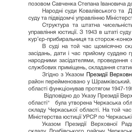
позовом Савченка Степана Івановича до
Народні суди Ковалівського та Д
суду та підвідомчі управлінню Міністер
Структура та штатна чисельність
управління юстиції. З 1943 в штаті су
кур’єр-прибиральниця та сторож-конюх
В суді на той час щомісячно ск
засідань, дати і час прийому суддею г
народними засідателями, проведення о
службових приміщень, складання статис
Згідно з
Указом
Президії Верхов
район перейменовано у Шрамківський.
області функціонував протягом 1947-1958
Відповідно до Указу Президії Вер
області" була утворена Черкаська обла
складу Черкаської області. На той ча
Міністерства юстиції УРСР по Черкаські
Указом Президії Верховної Рад
складу
Драбівського району Черкаськ