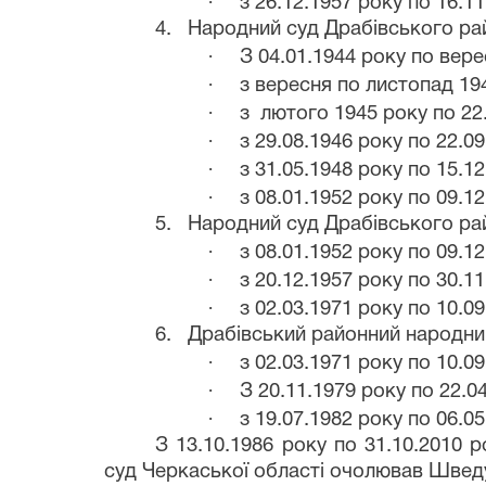
·
з 26.12.1957
року по 16.11
4.
Народний суд Драбівського ра
·
З 04.01.1944 року по вере
·
з вересня по листопад 19
·
з лютого 1945 року по 22
·
з 29.08.1946 року по 22.09
·
з 31.05.1948 року по 15.12
·
з 08.01.1952 року по 09.12
5.
Народний суд Драбівського рай
·
з 08.01.1952 року по 09.12
·
з 20.12.1957 року по 30.11
·
з 02.03.1971
року
по 10.09
6.
Драбівський районний народний
·
з 02.03.1971
року
по 10.09
·
З 20.11.1979
року
по 22.0
·
з 19.07.1982
року
по 06.05
З 13.10.1986
року
по 31.10.2010
р
суд Черкаської області очолював Швед