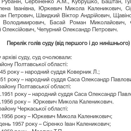
Рубанін, Сербіненко А.М., Кубрушко, Баштан, Г
лена Іванівна, Юркевич Микола Каленикович, Сі
Іван Петрович, Швидкий Віктор Андрійович, Щав
й Володимирович, Басай Роман Миколайович, 
 Олексійович, Чепурний Олександр Петрович.
Перелік голів суду (від першого і до нинішнього)
 архіві суду, суд очолювали:
айону Полтавської області:
1945 року – народний суддя Коверник Л.;
1951 року – народний суддя
Саса Олександр Павлов
району
Полтавської області:
2.1951 року – народний суддя
Саса Олександр Павл
.1956 року –
Юркевич Микола Каленикович.
айону Черкаської області:
.1956 року –
Юркевич Микола Каленикович;
день 1957 року –
Сіренко Іван Каленикович;