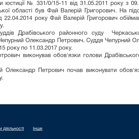
 юстиції № 331/0/15-11 від 31.05.2011 року з 09
ої області був Фай Валерій Григорович. На підс
д 22.04.2014 року Фай Валерій Григорович обійм
у.
суддів Драбівського районного суду Черкасько
Чепурний Олександр Петрович. Суддя Чепурний О
5 року по 11.03.2017 року.
рович виконував обов'язки голови Драбівського
ий Олександр Петрович почав виконувати обов'я
у.
 діяльності
Інше