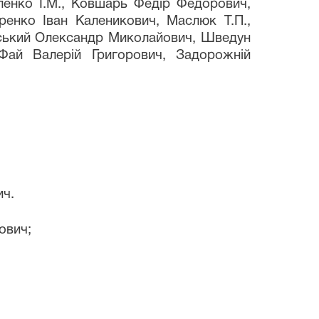
уленко І.М., Ковшарь Федір Федорович,
ренко Іван Каленикович, Маслюк Т.П.,
інський Олександр Миколайович, Шведун
Фай Валерій Григорович, Задорожній
ич.
ович;