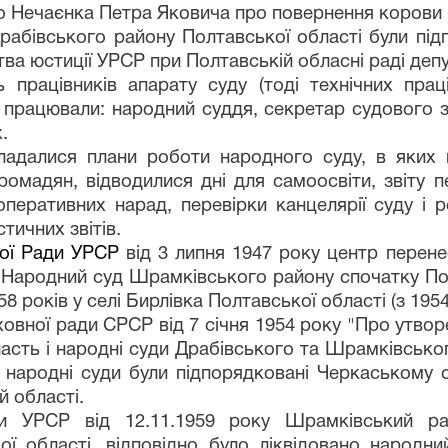
 Нечаєнка Петра Яковича про повернення корови (р
рабівського району Полтавської області
були пі
ства юстиції УРСР при Полтавській обласні раді деп
 працівників апарату суду (тоді технічних пра
ду працювали: народний суддя, секретар судового з
.
ладалися плани роботи народного суду, в яких
ромадян, відводилися дні для самоосвіти, звіту 
перативних нарад, перевірки канцелярії суду і 
тичних звітів.
ної Ради УРСР
від 3 липня 1947 року центр перен
 Народний суд Шрамківського району спочатку
По
 років у селі Бирлівка Полтавської області (з 1954
ховної ради СРСР від 7 січня 1954 року "Про утвор
сть і народні суди Драбівського та Шрамківськог
с народні суди були підпорядковані Черкаському 
й області.
и УРСР від 12.11.1959 року Шрамківський рай
ої області, відповідно було ліквідовано народн