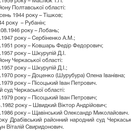
.1959 року –
Маслюк Т.П.
йону Полтавської області:
сень 1944 року – Тішков;
44 року –
Рубанін;
.08.1946 року – Лобань;
.1947 року –
Сербіненко А.М.;
.1951 року –
Ковшарь Федір Федорович;
.1957 року –
Шкурупій Д.І.
ону Черкаської області:
.1957 року –
Шкурупій Д.І.;
.1970 року –
Доценко (Шурубура) Олена Іванівна;
.1979
року
– Пісоцький Іван Петрович.
 суд Черкаської області:
.1979
року
– Пісоцький Іван Петрович;
4.1982
року
– Швидкий Віктор Андрійович;
.1986
року
– Щавінський Олександр Миколайович.
оку Драбівський районний народний суд Черкасько
ун Віталій Свиридонович.