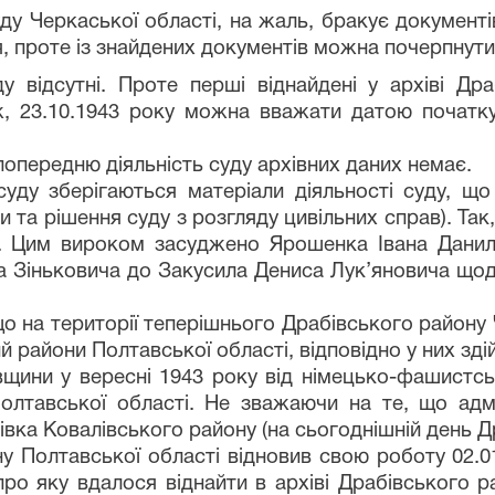
ду Черкаської області, на жаль, бракує документі
ня, проте із знайдених документів можна почерпнут
ду відсутні. Проте перші віднайдені у архіві Д
, 23.10.1943 року можна вважати датою початк
попередню діяльність суду архівних даних немає.
суду
зберігаються матеріали діяльності суду, щ
и та рішення суду з розгляду цивільних справ). Та
ку. Цим вироком засуджено Ярошенка Івана Дани
а Зіньковича до Закусила Дениса Лук
’
яновича щод
о на території теперішнього Драбівського району 
 райони Полтавської області, відповідно у них зді
вщини у вересні 1943 року від німецько-фашистсь
олтавської області. Не зважаючи на те, що адмі
лівка Ковалівського району (на сьогоднішній день Д
 Полтавської області відновив свою роботу 02.01
ро яку вдалося віднайти в архіві Драбівського р