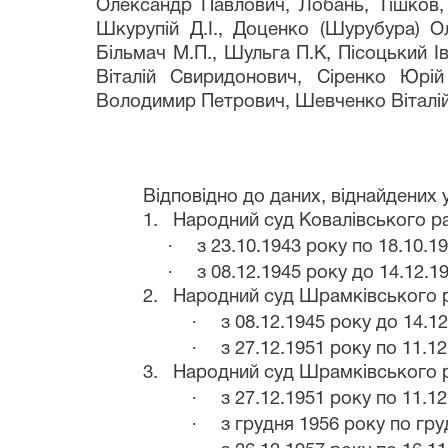
Олександр Павлович, Лобань, Тішков, 
Шкурупій Д.І., Доценко (Шурубура) О
Більмач М.П., Шульга П.К, Пісоцький 
Віталій Свиридонович, Сіренко Юрі
Володимир Петрович, Шевченко Віталій
Відповідно до даних, віднайдених у
1.
Народний суд Ковалівського р
·
з 23.10.1943 року по 18.10.
·
з 08.12.1945 року до 14.12.
2.
Народний суд Шрамківського 
·
з 08.12.1945 року до 14.1
·
з 27.12.1951 року по 11.12
3.
Народний суд Шрамківського р
·
з 27.12.1951 року по 11.12
·
з грудня 1956 року по гру