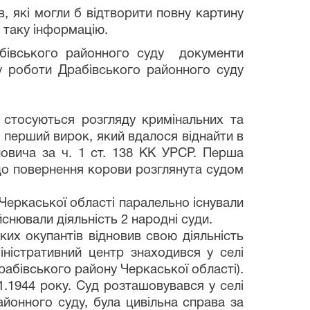
в, які могли б відтворити повну картину
и таку інформацію.
рабівського районного суду документи
у роботи Драбівського районного суду
о стосуються розгляду кримінальних та
к, перший вирок, який вдалося віднайти в
ловича за ч. 1 ст. 138 КК УРСР. Перша
о повернення корови розглянута судом
Черкаської області паралельно існували
йснювали діяльність 2 народні суди.
ких окупантів відновив свою діяльність
ністративний центр знаходився у селі
рабівського району Черкаської області).
.1944 року. Суд розташовувався у селі
айонного суду, була цивільна справа за