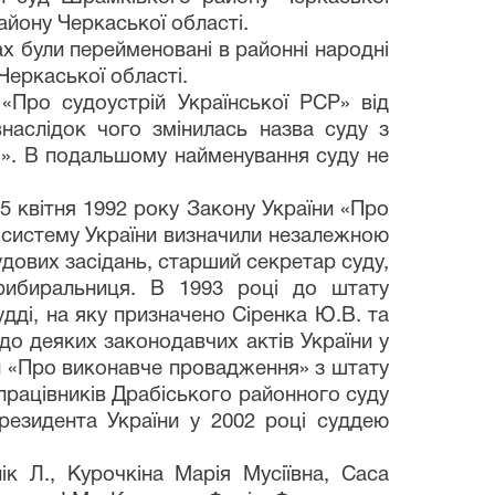
айону Черкаської області.
х були перейменовані в районні народні
 Черкаської області.
«Про судоустрій Української РСР» від
внаслідок чого змінилась назва суду з
і». В подальшому найменування суду не
5 квітня 1992 року Закону України «Про
ву систему України визначили незалежною
удових засідань, старший секретар суду,
прибиральниця. В 1993 році до штату
дді, на яку призначено Сіренка Ю.В. та
 до деяких законодавчих актів України у
и «Про виконавче провадження» з штату
працівників Драбіського районного суду
резидента України у 2002 році суддею
к Л., Курочкіна Марія Мусіївна, Саса