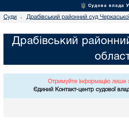
Судова влада 
Суди
Драбівський районний суд Черкаської
•
Драбівський районний
област
Отримуйте інформацію лише 
Єдиний Контакт-центр судової влад