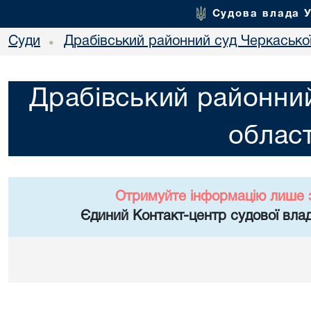
Судова влада 
Суди
Драбівський районний суд Черкаської
•
Драбівський районний
област
Отримуйте інформацію лише 
Єдиний Контакт-центр судової влад