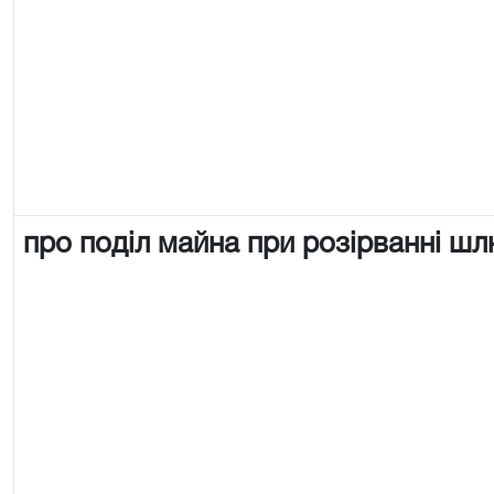
про поділ майна при розірванні ш