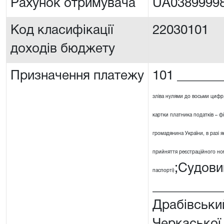
Рахунок отримувача
UA0389999
Код класифікації
22030101
доходів бюджету
Призначення платежу
101 _______
зліва нулями до восьми цифр
картки платника податків – ф
громадянина України, в разі я
прийняття реєстраційного номе
;Судови
паспорті)
__________
Драбівськи