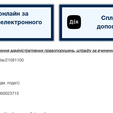
онлайн за
Спл
 електронного
допо
нення адміністративних правопорушень, штрафу за вчинен
бів/21081100
дм. подат.)
000023715