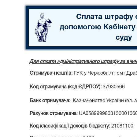
Сплата штрафу 
допомогою Кабінету
суду
Для сплати
а
дміністративного штрафу за вчи
Отримувач коштів:
ГУК у Черк.обл./тг смт Дра
Код отримувача (код ЄДРПОУ):
37930566
Банк отримувача:
Казначейство України (ел. а
Рахунок отримувача
: UA658999980313000106
Код класифікації доходів бюджету:
21081100