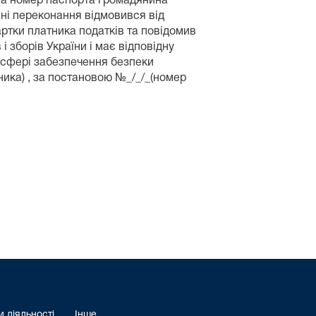
 та номер паспорта громадянина
ійні переконання відмовився від
ртки платника податків та повідомив
і зборів України і має відповідну
у сфері забезпечення безпеки
ника) , за постановою №_/_/_(номер
 діяльності
Інше