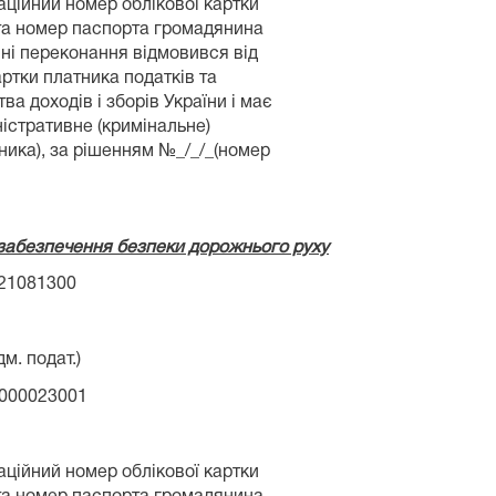
раційний номер облікової картки
 та номер паспорта громадянина
ійні переконання відмовився від
ртки платника податків та
ва доходів і зборів України і має
ністративне (кримінальне)
ика), за рішенням №_/_/_(номер
 забезпечення безпеки дорожнього руху
/21081300
м. подат.)
000023001
аційний номер облікової картки