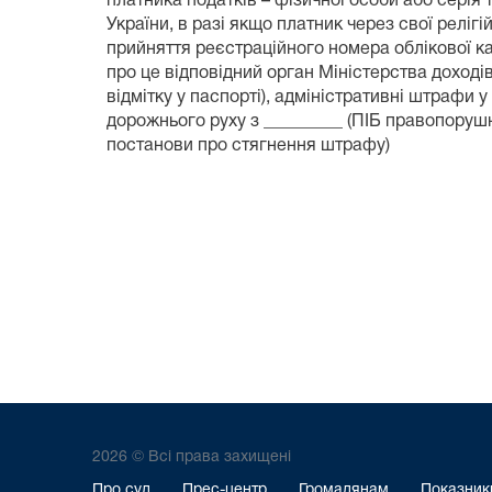
платника податків – фізичної особи або серія
України, в разі якщо платник через свої реліг
прийняття реєстраційного номера облікової ка
про це відповідний орган Міністерства доходів 
відмітку у паспорті), адміністративні штрафи 
дорожнього руху з _________ (ПІБ правопоруш
постанови про стягнення штрафу)
2026 © Всі права захищені
Про суд
Прес-центр
Громадянам
Показники