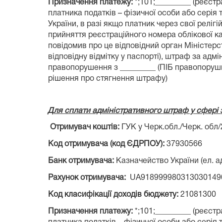
Призначення платежу:
*;101;_________ (реєст
платника податків – фізичної особи або серія
України, в разі якщо платник через свої реліг
прийняття реєстраційного номера облікової ка
повідомив про це відповідний орган Міністерст
відповідну відмітку у паспорті), штраф за адмі
правопорушення з _________ (ПІБ правопорушн
рішення про стягнення штрафу)
Для сплати адміністративного штраф у сфері
Отримувач коштів:
ГУК у Черк.обл./Черк. обл
Код отримувача (код ЄДРПОУ):
37930566
Банк отримувача:
Казначейство України (ел. ад
Рахунок отримувача:
UA918999980313030149
Код класифікації доходів бюджету:
21081300
Призначення платежу:
*;101;_________ (реєстр