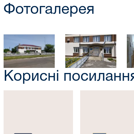
Фотогалерея
Корисні посиланн
Президент
Верховна
України
Рада
України