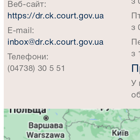
з 
Веб-сайт:
https://dr.ck.court.gov.ua
П
з 
E-mail:
inbox@dr.ck.court.gov.ua
П
з 
Телефони:
П
(04738) 30 5 51
У 
об