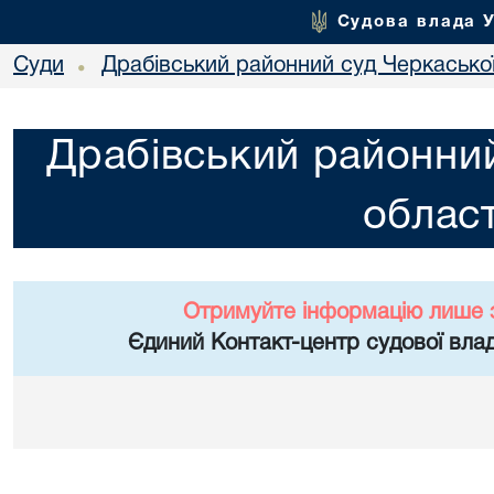
Судова влада 
Суди
Драбівський районний суд Черкаської
•
Драбівський районний
област
Отримуйте інформацію лише 
Єдиний Контакт-центр судової влад