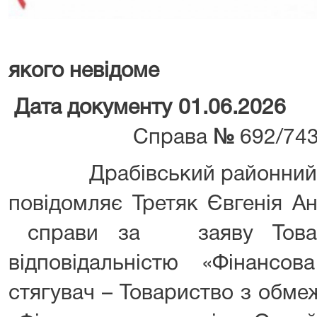
якого невідоме
Дата документу 01
.0
6
.2
026
Справа
№
692/74
Драбівський районний суд
повідомляє Третяк Євгенія А
справи за заяву Товар
відповідальністю «Фінансов
стягувач – Товариство з обме