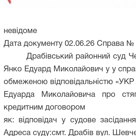
невідоме
Дата документу
02.06.26
Справа 
Драбівський районний суд Че
Янко Едуард Миколайович
у
у спра
обмеженою відповідальністю «УК
Едуарда Миколайовича про стяг
кредитним договором
як:
відповідач
у
судове засідання
Адреса суду:
смт. Драбів
вул. Шевч