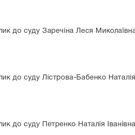
ик до суду Заречіна Леся Миколаївн
ик до суду Лістрова-Бабенко Наталія
ик до суду Петренко Наталія Іванівн