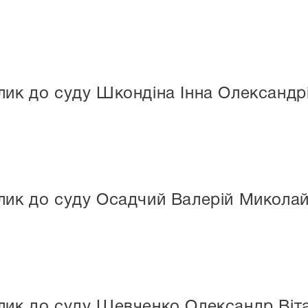
ик до суду Шкондіна Інна Олександр
лик до суду Осадчий Валерій Микола
лик до суду Шевченко Олександр Віт