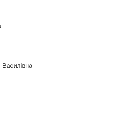
а
 Василівна
а