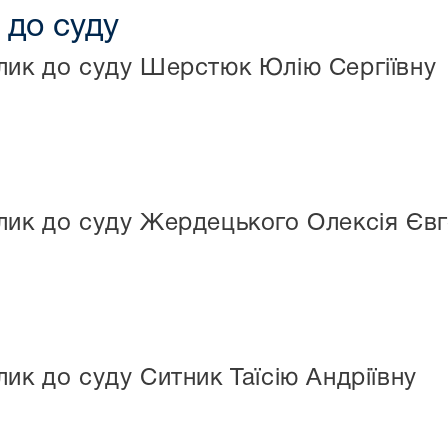
 до суду
лик до суду Шерстюк Юлію Сергіївну
лик до суду Жердецького Олексія Євг
ик до суду Ситник Таїсію Андріївну