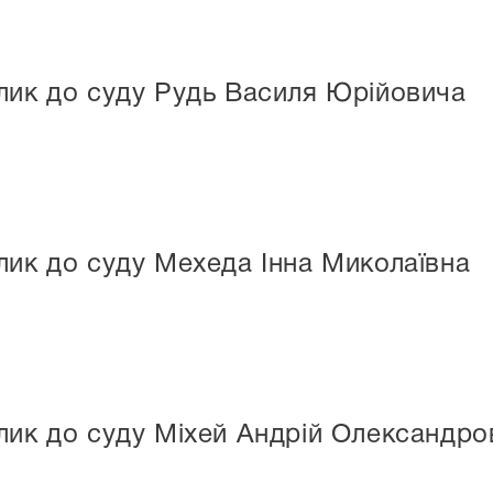
лик до суду Рудь Василя Юрійовича
ик до суду Мехеда Інна Миколаївна
лик до суду Міхей Андрій Олександро