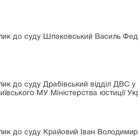
лик до суду Шпаковський Василь Фе
ик до суду Драбівський відділ ДВС у
иївського МУ Міністерства юстиції Ук
лик до суду Крайовий Іван Володими