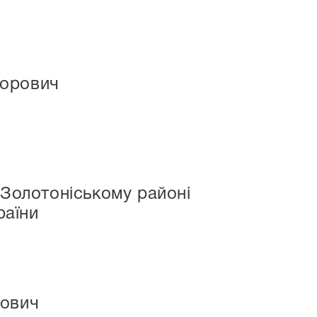
дорович
 Золотоніському районі
раїни
рович