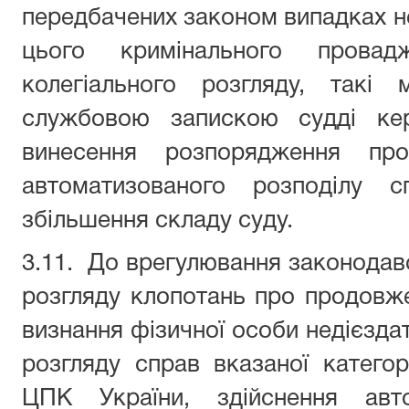
передбачених законом випадках н
цього кримінального провадж
колегіального розгляду, такі 
службовою запискою судді кер
винесення розпорядження про
автоматизованого розподілу 
збільшення складу суду.
3.11. До врегулювання законодавс
розгляду клопотань про продовже
визнання фізичної особи недієзда
розгляду справ вказаної категорі
ЦПК України, здійснення авто