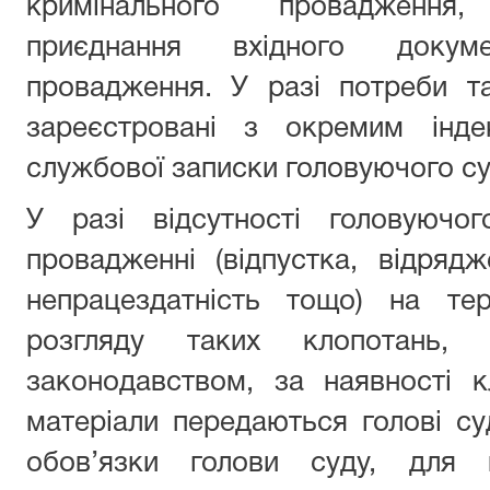
кримінального провадження
приєднання вхідного докум
провадження. У разі потреби т
зареєстровані з окремим інде
службової записки головуючого су
У разі відсутності головуючо
провадженні (відпустка, відряд
непрацездатність тощо) на те
розгляду таких клопотань, в
законодавством, за наявності к
матеріали передаються голові су
обов’язки голови суду, для 