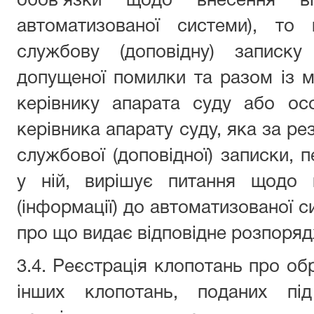
обов’язки щодо внесення від
автоматизованої системи), то 
службову (доповідну) записку
допущеної помилки та разом із 
керівнику апарата суду або ос
керівника апарату суду, яка за ре
службової (доповідної) записки, 
у ній, вирішує питання щодо в
(інформації) до автоматизованої с
про що видає відповідне розпоря
3.4. Реєстрація клопотань про об
інших клопотань, поданих пі