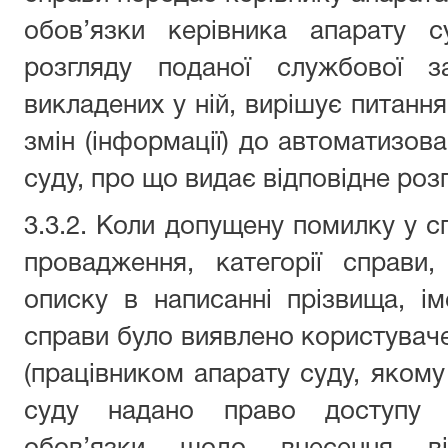
обов’язки керівника апарату с
розгляду поданої службової за
викладених у ній, вирішує питанн
змін (інформації) до автоматизов
суду, про що видає відповідне ро
3.3.2. Коли допущену помилку у с
провадження, категорії справи
описку в написанні прізвища, ім
справи було виявлено користувач
(працівником апарату суду, якому
суду надано право доступу в