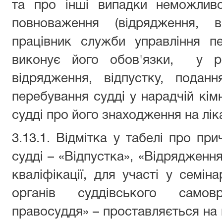
та про інші випадки неможливо
повноваження (відрядження, в
працівник служби управління п
виконує його обов'язки, у ра
відрядження, відпустку, подан
перебування судді у нарадчій кім
судді про його знаходження на лі
3.13.1. Відмітка у табелі про при
судді – «Відпустка», «Відрядженн
кваліфікації, для участі у семіна
органів суддівського само
правосуддя» – проставляється на п