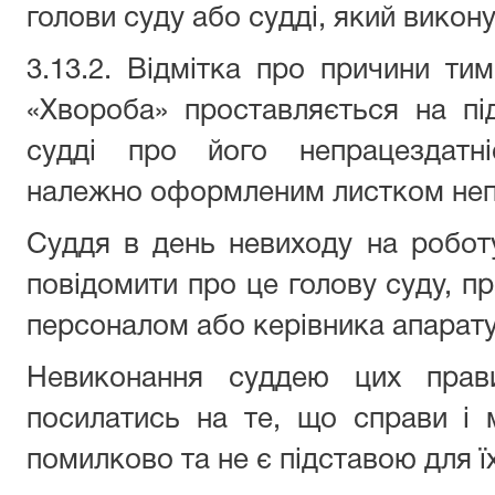
голови суду або судді, який викону
3.13.2. Відмітка про причини тим
«Хвороба» проставляється на пі
судді про його непрацездатні
належно оформленим листком неп
Суддя в день невиходу на робот
повідомити про це голову суду, п
персоналом або керівника апарату
Невиконання суддею цих прав
посилатись на те, що справи і 
помилково та не є підставою для ї