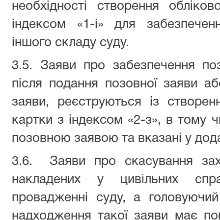
необхідності створення обліко
індексом «1-і» для забезпечен
іншого складу суду.
3.5. Заяви про забезпечення поз
після подання позовної заяви а
заяви, реєструються із створен
картки з індексом «2-з», в тому чи
позовною заявою та вказані у дода
3.6. Заяви про скасування зах
накладених у цивільних спр
провадженні суду, а головуючи
надходження такої заяви має по